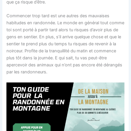
que ça risque d’être.
Commencer trop tard est une autres des mauvaises
habitudes en randonnée. Le monde en général tout comme
toi sont porté à partir tard alors tu risques d’avoir plus de
gens en sentier. En plus, s’il arrive quelque chose et que le
sentier te prend plus du temps tu risques de revenir à la
noirceur. Profite de la tranquillité du matin et commence
plus tôt dans la journée. E qui sait, tu vas peut-être
apercevoir des animaux qui n’ont pas encore été dérangés
par les randonneurs.