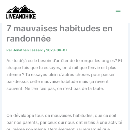
Aller
au
contenu
7 mauvaises habitudes en
randonnée
Par
Jonathan Lessard
/
2023-06-07
As-tu déjà eu le besoin d’arrêter de te ronger les ongles? Et
chaque fois que tu essayes, on dirait que l’envie est plus
intense ? Tu essayes plein d’autres choses pour passer
par-dessus cette mauvaise habitude mais ça revient
souvent. Ne t’en fais pas, ce n’est pas de ta faute.
On développe tous de mauvaises habitudes, que ce soit
par nos parents, par ceux qui nous ont initiés à une activité
ou même soi-même. Dernièrement, j’ai remarqué que