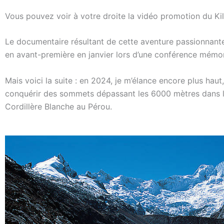
Vous pouvez voir à votre droite la vidéo promotion du Ki
Le documentaire résultant de cette aventure passionnante
en avant-première en janvier lors d’une conférence mémo
Mais voici la suite : en 2024, je m’élance encore plus haut,
conquérir des sommets dépassant les 6000 mètres dans 
Cordillère Blanche au Pérou.