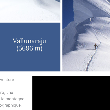
Aventure
aro, une
 la montagne
tographique.