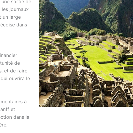
 une sortie de
 les journaux
t un large
ébécoise dans
inancier
tunité de
, et de faire
qui ouvrira le
umentaires à
anff et
ction dans la
ère.