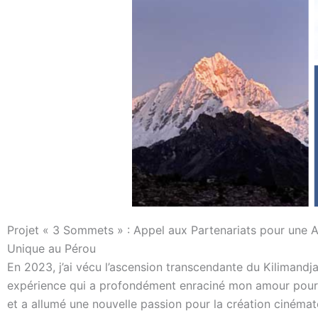
Projet « 3 Sommets » : Appel aux Partenariats pour une 
Unique au Pérou
En 2023, j’ai vécu l’ascension transcendante du Kilimandj
expérience qui a profondément enraciné mon amour pour
et a allumé une nouvelle passion pour la création cinéma