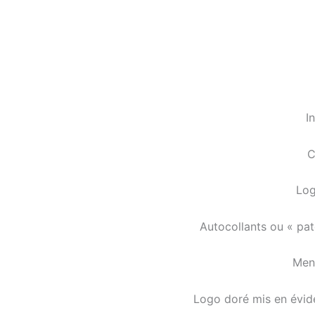
I
C
Log
Autocollants ou « pa
Ment
Logo doré mis en évide