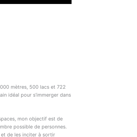
000 mètres, 500 lacs et 722
rrain idéal pour s’immerger dans
paces, mon objectif est de
ombre possible de personnes.
t de les inciter à sortir