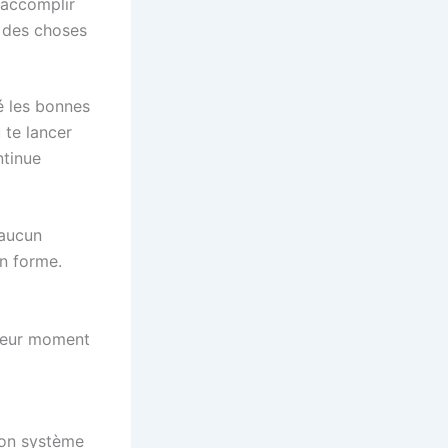
 accomplir
s des choses
é les bonnes
 te lancer
ntinue
 aucun
n forme.
lleur moment
 ton système