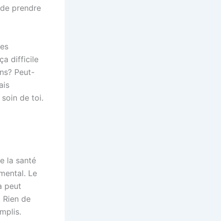
 de prendre
ses
a difficile
ans? Peut-
ais
soin de toi.
e la santé
 mental. Le
a peut
. Rien de
mplis.