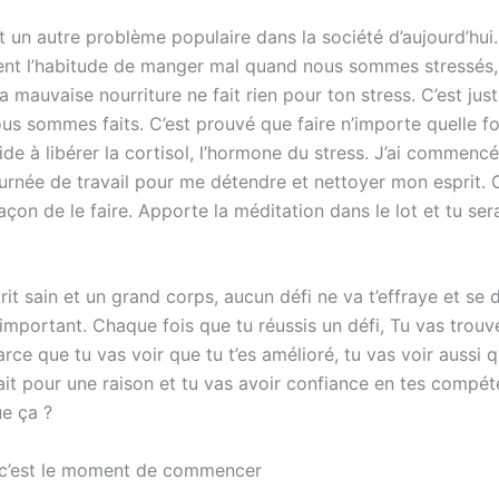
t un autre problème populaire dans la société d’aujourd’hui
nt l’habitude de manger mal quand nous sommes stressés,
 mauvaise nourriture ne fait rien pour ton stress. C’est jus
us sommes faits. C’est prouvé que faire n’importe quelle f
ide à libérer la cortisol, l’hormone du stress. J’ai commencé
urnée de travail pour me détendre et nettoyer mon esprit. 
açon de le faire. Apporte la méditation dans le lot et tu ser
it sain et un grand corps, aucun défi ne va t’effraye et se d
mportant. Chaque fois que tu réussis un défi, Tu vas trouve
arce que tu vas voir que tu t’es amélioré, tu vas voir aussi 
tait pour une raison et tu vas avoir confiance en tes compé
e ça ?
 c’est le moment de commencer