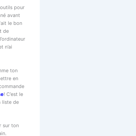
 outils pour
nné avant
fait le bon
t de
l’ordinateur
t n’ai
omme ton
mettre en
recommande
se
! C’est le
liste de
r sur ton
in.