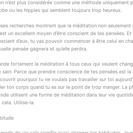
on n’est plus considérée comme une méthode uniquement p
obe ou les hippies qui semblent toujours trop heureux.
es recherches montrent que la méditation non seulement r
 est un excellent moyen d’être conscient de tes pensées. Et
nscient d’eux, tu vas pouvoir commencer à être celui en cha
uelle pensée gagnera et qu’elle perdra.
de fortement la méditation à tous ceux qui veulent chang
 sain. Parce que prendre conscience de tes pensées est la 
ouvrir pourquoi tu ne voulais pas travailler sur toi aujourd
ler ton corps quand tu es sur le point de trop manger. La p
nde utilisent une forme de méditation dans leur vie quotidie
cela. Utilise-la.
bitude
mode de vie sain signifie aussi changer tes habitudes. Je n