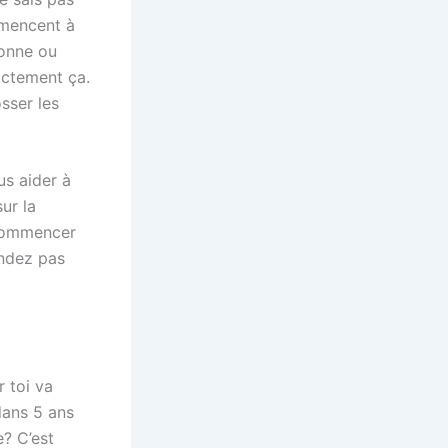
mmencent à
Bonne ou
actement ça.
sser les
s aider à
ur la
 commencer
endez pas
 toi va
dans 5 ans
e? C’est