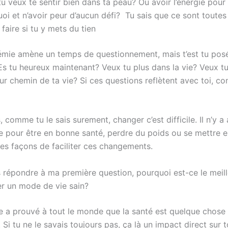
u veux te sentir bien dans ta peau? Ou avoir l’énergie pour
uoi et n’avoir peur d’aucun défi? Tu sais que ce sont toute
faire si tu y mets du tien
mie amène un temps de questionnement, mais t’est tu pos
Es tu heureux maintenant? Veux tu plus dans la vie? Veux tu
eur chemin de ta vie? Si ces questions reflètent avec toi, co
, comme tu le sais surement, changer c’est difficile. Il n’y a
e pour être en bonne santé, perdre du poids ou se mettre e
des façons de faciliter ces changements.
ns répondre à ma première question, pourquoi est-ce le mei
r un mode de vie sain?
 a prouvé à tout le monde que la santé est quelque chose
 Si tu ne le savais toujours pas, ça là un impact direct sur