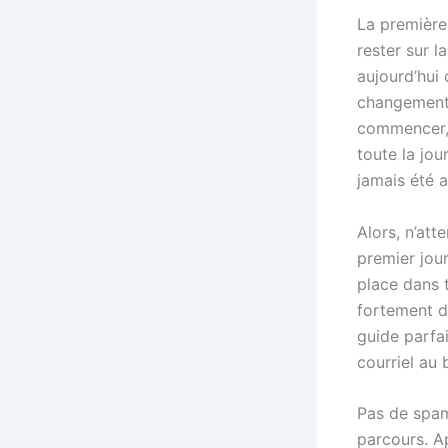
La première 
rester sur l
aujourd’hui 
changement 
commencer, j
toute la jou
jamais été a
Alors, n’at
premier jour
place dans 
fortement d
guide parfa
courriel au 
Pas de spam
parcours. A