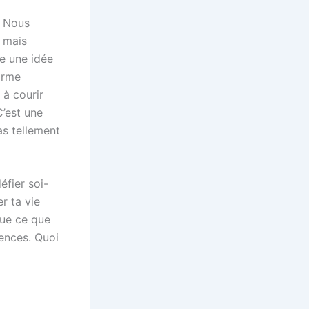
. Nous
 mais
te une idée
orme
 à courir
C’est une
as tellement
éfier soi-
r ta vie
que ce que
tences. Quoi