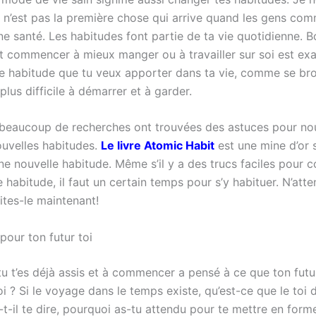
 n’est pas la première chose qui arrive quand les gens co
ne santé. Les habitudes font partie de ta vie quotidienne. 
t commencer à mieux manger ou à travailler sur soi est ex
e habitude que tu veux apporter dans ta vie, comme se bro
plus difficile à démarrer et à garder.
 beaucoup de recherches ont trouvées des astuces pour nou
ouvelles habitudes.
Le livre Atomic Habit
est une mine d’or s
une nouvelle habitude. Même s’il y a des trucs faciles pour
 habitude, il faut un certain temps pour s’y habituer. N’att
aites-le maintenant!
ur ton futur toi
tu t’es déjà assis et à commencer a pensé à ce que ton futur
i ? Si le voyage dans le temps existe, qu’est-ce que le toi 
-t-il te dire, pourquoi as-tu attendu pour te mettre en form