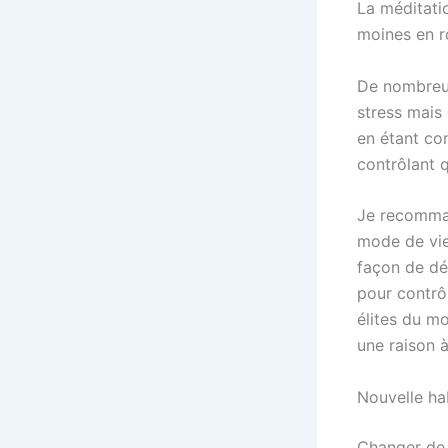
La méditati
moines en r
De nombreus
stress mais
en étant co
contrôlant q
Je recomman
mode de vie
façon de déc
pour contrô
élites du mo
une raison à 
Nouvelle ha
Changer de 