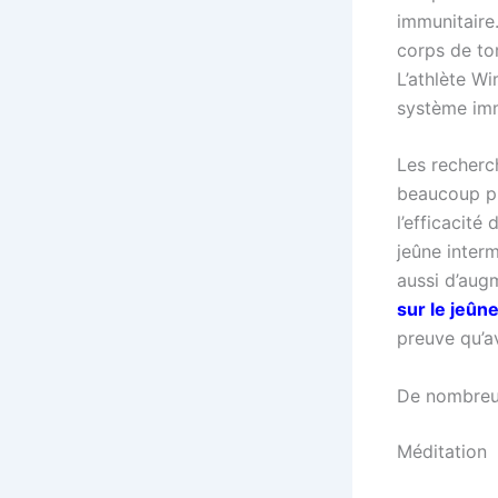
immunitaire
corps de tom
L’athlète W
système imm
Les recherc
beaucoup pl
l’efficacit
jeûne inter
aussi d’augm
sur le jeûne 
preuve qu’a
De nombreux
Méditation