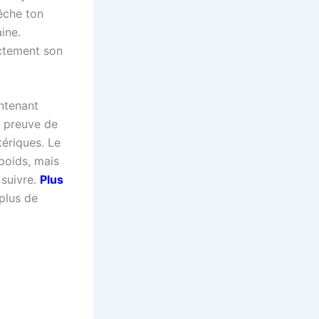
êche ton
ine.
ctement son
intenant
a preuve de
tériques. Le
poids, mais
 suivre.
Plus
plus de