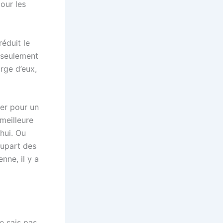
our les
éduit le
 seulement
rge d’eux,
er pour un
meilleure
’hui. Ou
lupart des
nne, il y a
e sais pas