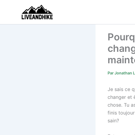
Aller
au
contenu
Pourq
chang
maint
Par
Jonathan 
Je sais ce 
changer et ê
chose. Tu a
finis toujo
sain?